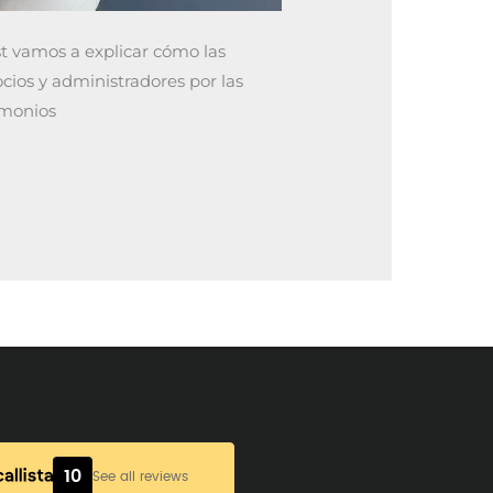
t vamos a explicar cómo las
ocios y administradores por las
imonios