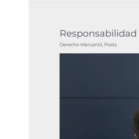
Responsabilidad 
Responsabilidad
de
Derecho Mercantil
,
Posts
los
socios
en
una
empresa