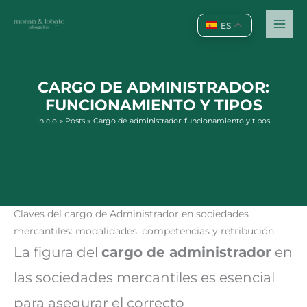
Ir
al
ES
contenido
CARGO DE ADMINISTRADOR:
FUNCIONAMIENTO Y TIPOS
Inicio
Posts
Cargo de administrador: funcionamiento y tipos
Claves del cargo de Administrador en sociedades
mercantiles: modalidades, competencias y retribución
La figura del
cargo de administrador
en
las sociedades mercantiles es esencial
para asegurar el correcto