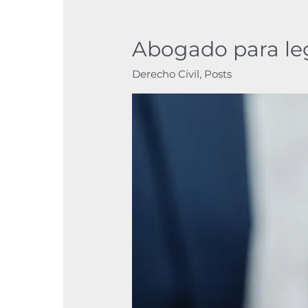
Abogado para leg
Abogado
para
Derecho Civil
,
Posts
legitimación
de
firmas
en
barcelona