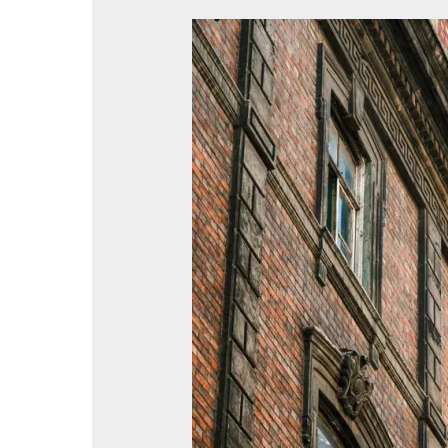
reclamar
contra
inmobiliaria