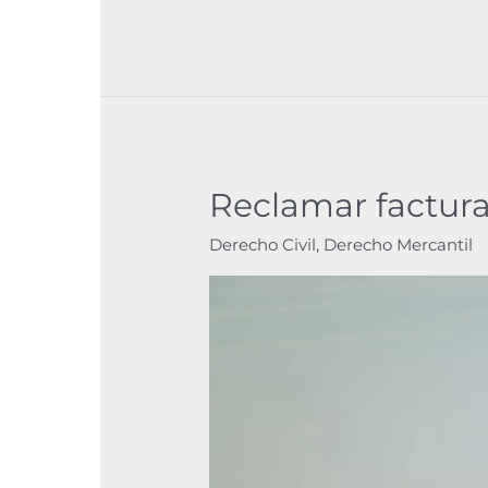
Reclamar factura
Reclamar
facturas
Derecho Civil
,
Derecho Mercantil
en
España
para
empresas
internacionales