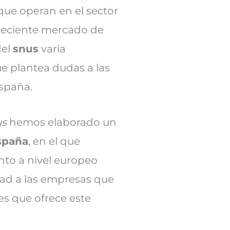
que operan en el sector
creciente mercado de
del
snus
varía
ue plantea dudas a las
España.
us
hemos elaborado un
spaña
, en el que
nto a nivel europeo
dad a las empresas que
es que ofrece este