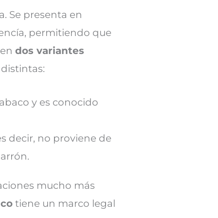
a. Se presenta en
 encía, permitiendo que
sten
dos variantes
distintas:
tabaco y es conocido
 es decir, no proviene de
marrón.
laciones mucho más
nco
tiene un marco legal