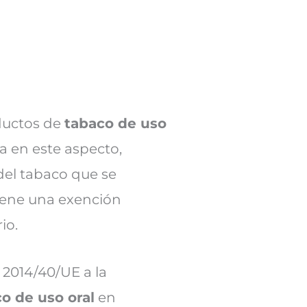
ductos de
tabaco de uso
ra en este aspecto,
del tabaco que se
iene una exención
io.
 2014/40/UE a la
o de uso oral
en