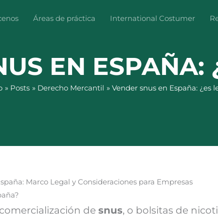
cenos
Áreas de práctica
International Costumer
Re
US EN ESPAÑA: 
o
Posts
Derecho Mercantil
Vender snus en España: ¿es l
España: Marco Legal y Consideraciones para Empresas
spaña?
a comercialización de
snus
, o bolsitas de nico