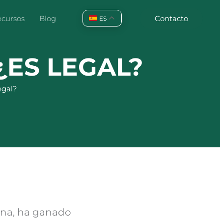
cursos
Blog
Contacto
ES
¿ES LEGAL?
egal?
tina, ha ganado