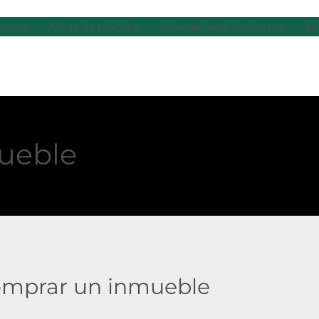
cenos
Áreas de práctica
International Costumer
Re
ueble
omprar un inmueble